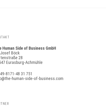
NTAKT
e Human Side of Business GmbH
 Josef Böck
rtenstraße 28
547 Eurasburg-Achmühle
+49-8171-48 31 751
fo@the-human-side-of-business.com
RTNER