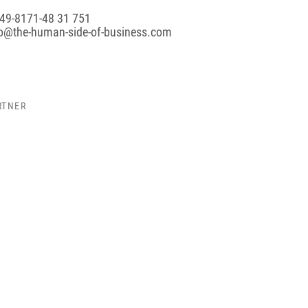
49-8171-48 31 751
fo@the-human-side-of-business.com
RTNER